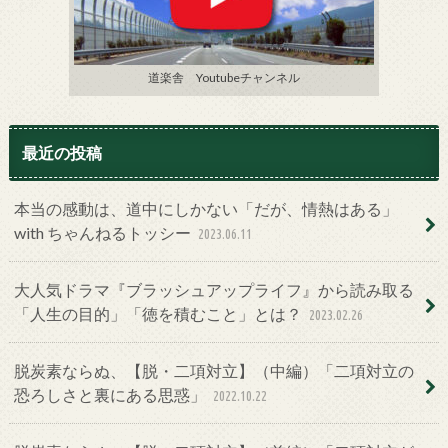
道楽舎 Youtubeチャンネル
最近の投稿
本当の感動は、道中にしかない「だが、情熱はある」
with ちゃんねるトッシー
2023.06.11
大人気ドラマ『ブラッシュアップライフ』から読み取る
「人生の目的」「徳を積むこと」とは？
2023.02.26
脱炭素ならぬ、【脱・二項対立】（中編）「二項対立の
恐ろしさと裏にある思惑」
2022.10.22