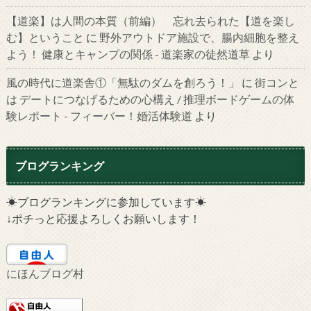
【道楽】は人間の本質（前編） 忘れ去られた【道を楽し
む】ということ
に
野外アウトドア施設で、腸内細胞を整え
よう！ 健康とキャンプの関係 - 道楽家の徒然道草
より
風の時代に道楽舎①「無駄のダムを創ろう！」
に
街コンと
は デートにつなげるための心構え / 推理ボードゲームの体
験レポート - フィーバー！婚活体験道
より
ブログランキング
☀ブログランキングに参加しています☀
↓ポチっと応援よろしくお願いします！
にほんブログ村