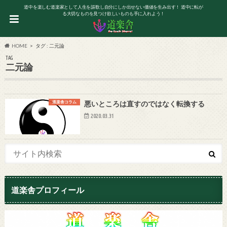
道中を楽しむ道楽家として人生を謳歌し自分にしか出せない価値を生み出す！ 道中に転が
る大切なものを見つけ欲しいものも手に入れよう！
HOME
タグ : 二元論
TAG
二元論
道楽舎コラム
悪いところは直すのではなく転換する
2020.03.31
道楽舎プロフィール