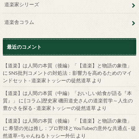
道楽家シリーズ
道楽舎コラム
最近のコメント
【道楽】は人間の本質（後編）「【道楽】と物語の象徴」
に
SNS批判コメントの対処法：影響力を高めるためのマイ
ンドセット - 道楽家トッシーの徒然道草
より
【道楽】は人間の本質（中編）「おいしい給食が語る『本
質』」
に
[コラム]歴史家 磯田道史さんの道楽哲学～人生の
豊かさを探る - 道楽家トッシーの徒然道草
より
【道楽】は人間の本質（後編）「【道楽】と物語の象徴」
に
希望の光は推し：プロ野球とYouTubeの意外な共通点 - 徒
然道草~ちゃんねるトッシー外伝
より