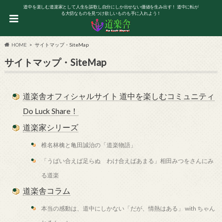
道中を楽しむ道楽家として人生を謳歌し自分にしか出せない価値を生み出す！ 道中に転が
る大切なものを見つけ欲しいものも手に入れよう！
HOME
サイトマップ・SiteMap
サイトマップ・SiteMap
道楽舎オフィシャルサイト 道中を楽しむコミュニティ
Do Luck Share！
道楽家シリーズ
椎名林檎と亀田誠治の「道楽物語」
「うばい合えば足らぬ わけ合えばあまる」相田みつをさんにみ
る道楽
道楽舎コラム
本当の感動は、道中にしかない「だが、情熱はある」 with ちゃん