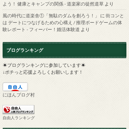
よう！ 健康とキャンプの関係 - 道楽家の徒然道草
より
風の時代に道楽舎①「無駄のダムを創ろう！」
に
街コンと
は デートにつなげるための心構え / 推理ボードゲームの体
験レポート - フィーバー！婚活体験道
より
ブログランキング
☀ブログランキングに参加しています☀
↓ポチっと応援よろしくお願いします！
にほんブログ村
自由人ランキング