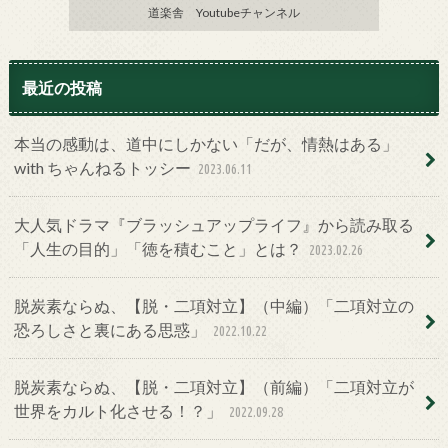
道楽舎 Youtubeチャンネル
最近の投稿
本当の感動は、道中にしかない「だが、情熱はある」
with ちゃんねるトッシー
2023.06.11
大人気ドラマ『ブラッシュアップライフ』から読み取る
「人生の目的」「徳を積むこと」とは？
2023.02.26
脱炭素ならぬ、【脱・二項対立】（中編）「二項対立の
恐ろしさと裏にある思惑」
2022.10.22
脱炭素ならぬ、【脱・二項対立】（前編）「二項対立が
世界をカルト化させる！？」
2022.09.28