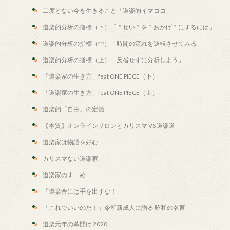
二度とない今を生きること「道楽的イマココ」
道楽的分析の指標（下）「＂せい＂を＂おかげ＂にするには」
道楽的分析の指標（中）「時間の流れを逆転させてみる」
道楽的分析の指標（上）「反省せずに分析しよう」
「道楽家の生き方」feat ONE PIECE（下）
「道楽家の生き方」feat ONE PIECE（上）
道楽的「自由」の定義
【本質】オンラインサロンとカリスマ VS 道楽道
道楽家は物語を好む
カリスマない道楽家
道楽家のすゝめ
「道楽舎には手を出すな！」
「これでいいのだ！」令和新成人に贈る 昭和の名言
道楽元年の幕開け 2020