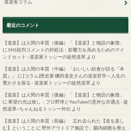
道楽舎コラム
最近のコメント
【道楽】は人間の本質（後編）「【道楽】と物語の象徴」
に
SNS批判コメントの対処法：影響力を高めるためのマイ
ンドセット - 道楽家トッシーの徒然道草
より
【道楽】は人間の本質（中編）「おいしい給食が語る『本
質』」
に
[コラム]歴史家 磯田道史さんの道楽哲学～人生の
豊かさを探る - 道楽家トッシーの徒然道草
より
【道楽】は人間の本質（後編）「【道楽】と物語の象徴」
に
希望の光は推し：プロ野球とYouTubeの意外な共通点 - 徒
然道草~ちゃんねるトッシー外伝
より
【道楽】は人間の本質（前編） 忘れ去られた【道を楽し
む】ということ
に
野外アウトドア施設で、腸内細胞を整え