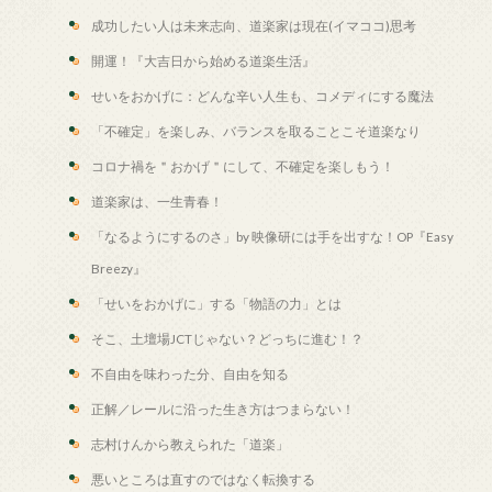
成功したい人は未来志向、道楽家は現在(イマココ)思考
開運！『大吉日から始める道楽生活』
せいをおかげに：どんな辛い人生も、コメディにする魔法
「不確定」を楽しみ、バランスを取ることこそ道楽なり
コロナ禍を＂おかげ＂にして、不確定を楽しもう！
道楽家は、一生青春！
「なるようにするのさ」by 映像研には手を出すな！OP『Easy
Breezy』
「せいをおかげに」する「物語の力」とは
そこ、土壇場JCTじゃない？どっちに進む！？
不自由を味わった分、自由を知る
正解／レールに沿った生き方はつまらない！
志村けんから教えられた「道楽」
悪いところは直すのではなく転換する