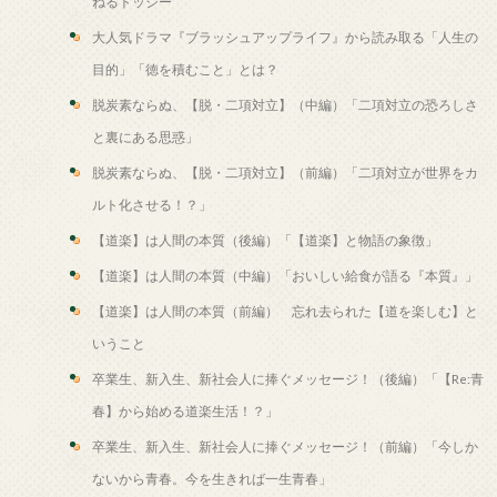
ねるトッシー
大人気ドラマ『ブラッシュアップライフ』から読み取る「人生の
目的」「徳を積むこと」とは？
脱炭素ならぬ、【脱・二項対立】（中編）「二項対立の恐ろしさ
と裏にある思惑」
脱炭素ならぬ、【脱・二項対立】（前編）「二項対立が世界をカ
ルト化させる！？」
【道楽】は人間の本質（後編）「【道楽】と物語の象徴」
【道楽】は人間の本質（中編）「おいしい給食が語る『本質』」
【道楽】は人間の本質（前編） 忘れ去られた【道を楽しむ】と
いうこと
卒業生、新入生、新社会人に捧ぐメッセージ！（後編）「【Re:青
春】から始める道楽生活！？」
卒業生、新入生、新社会人に捧ぐメッセージ！（前編）「今しか
ないから青春。今を生きれば一生青春」