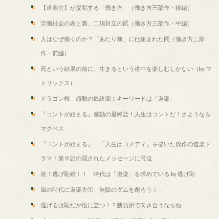
【道楽舎】が提唱する「働き方」（働き方三部作・後編）
労働社会の表と裏、二項対立の罠（働き方三部作・中編）
人はなぜ働くのか？「あたり前」に仕組まれた罠（働き方三部
作・前編）
死という結果の前に、生きるという道中を楽しむしかない（by マ
トリックス）
ドラゴン桜 感動の最終回！キーワードは「道楽」
『コントが始まる』感動の最終話！人生はコントだ！さようなら
マクベス
『コントが始まる』 「人生はコメディ」を描いた傑作の道楽ド
ラマ！第９話の隠されたメッセージに号泣
祝！逃げ恥婚！！ 時代は「道楽」を求めている by 逃げ恥
風の時代に道楽舎①「無駄のダムを創ろう！」
逃げるは恥だが役に立つ！？勝負所で向き合うならね