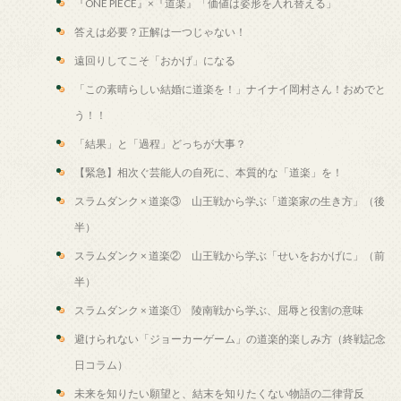
『ONE PIECE』×『道楽』「価値は姿形を入れ替える」
答えは必要？正解は一つじゃない！
遠回りしてこそ「おかげ」になる
「この素晴らしい結婚に道楽を！」ナイナイ岡村さん！おめでと
う！！
「結果」と「過程」どっちが大事？
【緊急】相次ぐ芸能人の自死に、本質的な「道楽」を！
スラムダンク × 道楽③ 山王戦から学ぶ「道楽家の生き方」（後
半）
スラムダンク × 道楽② 山王戦から学ぶ「せいをおかげに」（前
半）
スラムダンク × 道楽① 陵南戦から学ぶ、屈辱と役割の意味
避けられない「ジョーカーゲーム」の道楽的楽しみ方（終戦記念
日コラム）
未来を知りたい願望と、結末を知りたくない物語の二律背反