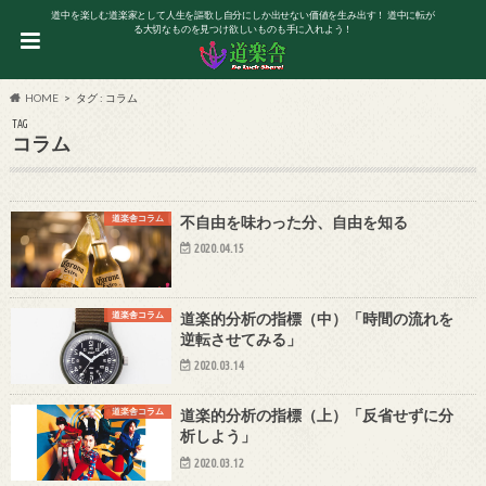
道中を楽しむ道楽家として人生を謳歌し自分にしか出せない価値を生み出す！ 道中に転が
る大切なものを見つけ欲しいものも手に入れよう！
HOME
タグ : コラム
TAG
コラム
道楽舎コラム
不自由を味わった分、自由を知る
2020.04.15
道楽舎コラム
道楽的分析の指標（中）「時間の流れを
逆転させてみる」
2020.03.14
道楽舎コラム
道楽的分析の指標（上）「反省せずに分
析しよう」
2020.03.12