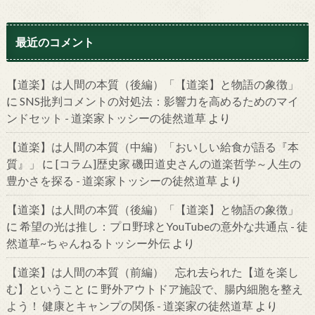
最近のコメント
【道楽】は人間の本質（後編）「【道楽】と物語の象徴」
に
SNS批判コメントの対処法：影響力を高めるためのマイ
ンドセット - 道楽家トッシーの徒然道草
より
【道楽】は人間の本質（中編）「おいしい給食が語る『本
質』」
に
[コラム]歴史家 磯田道史さんの道楽哲学～人生の
豊かさを探る - 道楽家トッシーの徒然道草
より
【道楽】は人間の本質（後編）「【道楽】と物語の象徴」
に
希望の光は推し：プロ野球とYouTubeの意外な共通点 - 徒
然道草~ちゃんねるトッシー外伝
より
【道楽】は人間の本質（前編） 忘れ去られた【道を楽し
む】ということ
に
野外アウトドア施設で、腸内細胞を整え
よう！ 健康とキャンプの関係 - 道楽家の徒然道草
より