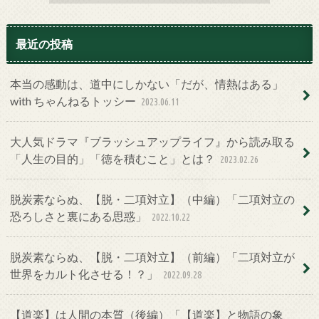
最近の投稿
本当の感動は、道中にしかない「だが、情熱はある」
with ちゃんねるトッシー
2023.06.11
大人気ドラマ『ブラッシュアップライフ』から読み取る
「人生の目的」「徳を積むこと」とは？
2023.02.26
脱炭素ならぬ、【脱・二項対立】（中編）「二項対立の
恐ろしさと裏にある思惑」
2022.10.22
脱炭素ならぬ、【脱・二項対立】（前編）「二項対立が
世界をカルト化させる！？」
2022.09.28
【道楽】は人間の本質（後編）「【道楽】と物語の象